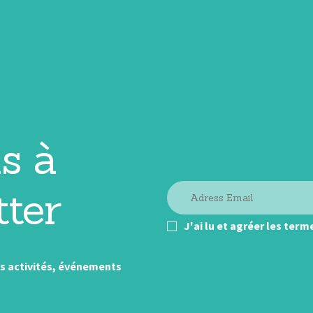
s à
tter
J'ai lu et agréer les ter
us activités, événements