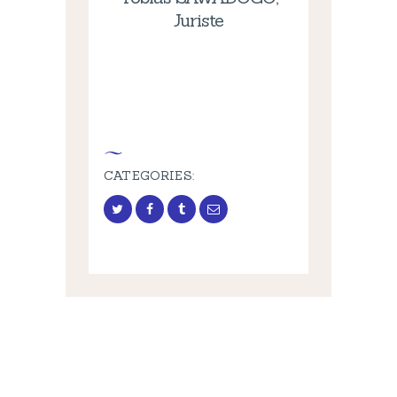
Juriste
Elle est constituée de jeunes
dynamiques, motivés et
soucieux des enjeux de
développement de leur pays et
du continent africain
CATEGORIES: